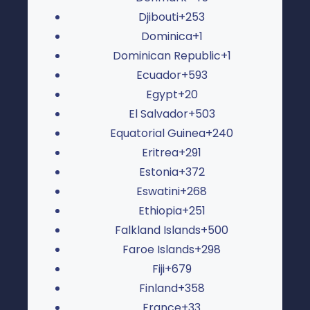
Djibouti
+253
Dominica
+1
Dominican Republic
+1
Ecuador
+593
Egypt
+20
El Salvador
+503
Equatorial Guinea
+240
Eritrea
+291
Estonia
+372
Eswatini
+268
Ethiopia
+251
Falkland Islands
+500
Faroe Islands
+298
Fiji
+679
Finland
+358
France
+33