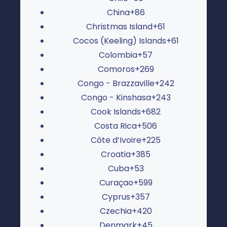
China
+86
Christmas Island
+61
Cocos (Keeling) Islands
+61
Colombia
+57
Comoros
+269
Congo - Brazzaville
+242
Congo - Kinshasa
+243
Cook Islands
+682
Costa Rica
+506
Côte d’Ivoire
+225
Croatia
+385
Cuba
+53
Curaçao
+599
Cyprus
+357
Czechia
+420
Denmark
+45