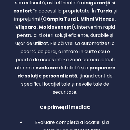
sau culisantă, astfel încât să ai
siguranță
și
confort
în accesul la proprietate. În
Turda
și
împrejurimi (
Câmpia Turzii, Mihai Viteazu,
Viișoara, Moldovenești
), intervenim rapid
pentru a-ți oferi soluții eficiente, durabile și
ușor de utilizat. Fie că vrei să automatizezi o
poartă de garaj, o intrare în curte sau o
poartă de acces într-o zonă comercială, îți
oferim o
evaluare
detaliată și o
propunere
de soluție personalizată
, ținând cont de
specificul locației tale și nevoile tale de
securitate.
Ce primești imediat:
Evaluare completă a locației și a