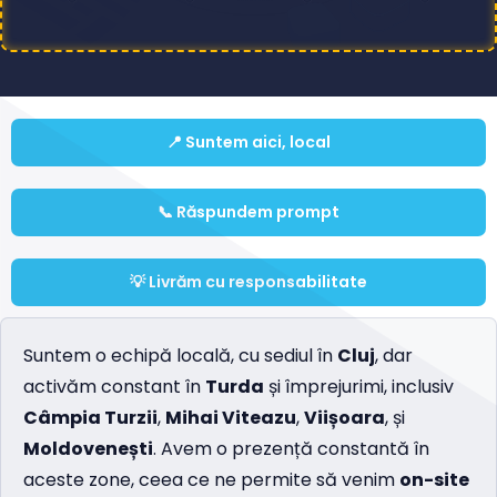
📍 Suntem aici, local
📞 Răspundem prompt
💡 Livrăm cu responsabilitate
Suntem o echipă locală, cu sediul în
Cluj
, dar
activăm constant în
Turda
și împrejurimi, inclusiv
Câmpia Turzii
,
Mihai Viteazu
,
Viișoara
, și
Moldovenești
. Avem o prezență constantă în
aceste zone, ceea ce ne permite să venim
on-site