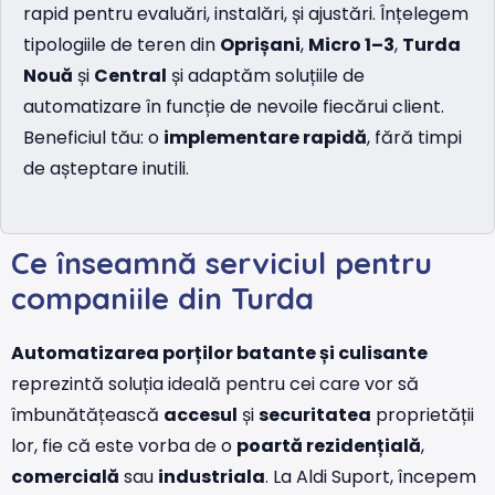
rapid pentru evaluări, instalări, și ajustări. Înțelegem
tipologiile de teren din
Oprișani
,
Micro 1–3
,
Turda
Nouă
și
Central
și adaptăm soluțiile de
automatizare în funcție de nevoile fiecărui client.
Beneficiul tău: o
implementare rapidă
, fără timpi
de așteptare inutili.
Ce înseamnă serviciul pentru
companiile din Turda
Automatizarea porților batante și culisante
reprezintă soluția ideală pentru cei care vor să
îmbunătățească
accesul
și
securitatea
proprietății
lor, fie că este vorba de o
poartă rezidențială
,
comercială
sau
industriala
. La Aldi Suport, începem