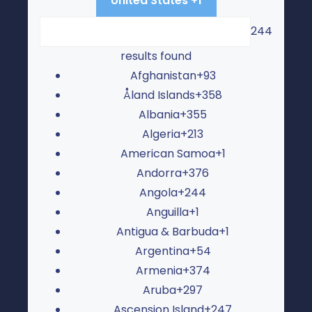
United States +1
244
results found
Afghanistan
+93
Åland Islands
+358
Albania
+355
Algeria
+213
American Samoa
+1
Andorra
+376
Angola
+244
Anguilla
+1
Antigua & Barbuda
+1
Argentina
+54
Armenia
+374
Aruba
+297
Ascension Island
+247