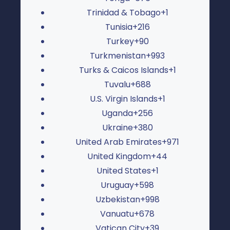
Trinidad & Tobago
+1
Tunisia
+216
Turkey
+90
Turkmenistan
+993
Turks & Caicos Islands
+1
Tuvalu
+688
U.S. Virgin Islands
+1
Uganda
+256
Ukraine
+380
United Arab Emirates
+971
United Kingdom
+44
United States
+1
Uruguay
+598
Uzbekistan
+998
Vanuatu
+678
Vatican City
+39