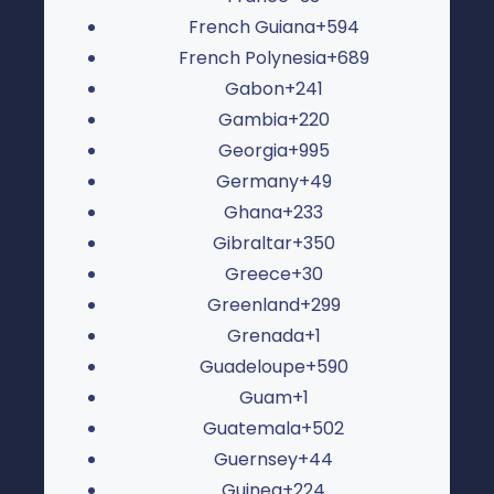
French Guiana
+594
French Polynesia
+689
Gabon
+241
Gambia
+220
Georgia
+995
Germany
+49
Ghana
+233
Gibraltar
+350
Greece
+30
Greenland
+299
Grenada
+1
Guadeloupe
+590
Guam
+1
Guatemala
+502
Guernsey
+44
Guinea
+224