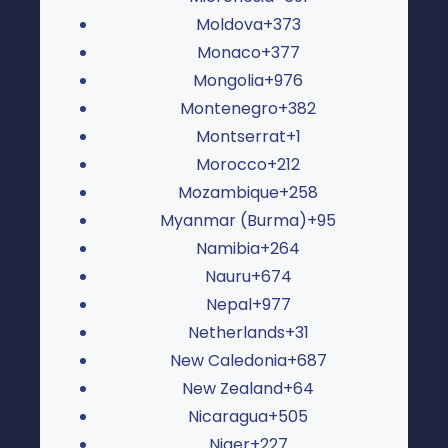
Moldova
+373
Monaco
+377
Mongolia
+976
Montenegro
+382
Montserrat
+1
Morocco
+212
Mozambique
+258
Myanmar (Burma)
+95
Namibia
+264
Nauru
+674
Nepal
+977
Netherlands
+31
New Caledonia
+687
New Zealand
+64
Nicaragua
+505
Niger
+227