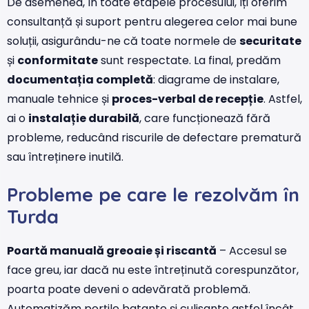
De asemenea, în toate etapele procesului, îți oferim
consultanță și suport pentru alegerea celor mai bune
soluții, asigurându-ne că toate normele de
securitate
și
conformitate
sunt respectate. La final, predăm
documentația completă
: diagrame de instalare,
manuale tehnice și
proces-verbal de recepție
. Astfel,
ai o
instalație durabilă
, care funcționează fără
probleme, reducând riscurile de defectare prematură
sau întreținere inutilă.
Probleme pe care le rezolvăm în
Turda
Poartă manuală greoaie și riscantă
– Accesul se
face greu, iar dacă nu este întreținută corespunzător,
poarta poate deveni o adevărată problemă.
Automatizăm porțile batante și culisante astfel încât