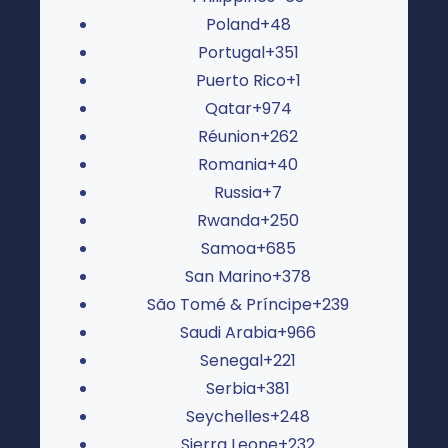
Poland
+48
Portugal
+351
Puerto Rico
+1
Qatar
+974
Réunion
+262
Romania
+40
Russia
+7
Rwanda
+250
Samoa
+685
San Marino
+378
São Tomé & Príncipe
+239
Saudi Arabia
+966
Senegal
+221
Serbia
+381
Seychelles
+248
Sierra Leone
+232