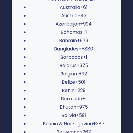
Australia
+61
Austria
+43
Azerbaijan
+994
Bahamas
+1
Bahrain
+973
Bangladesh
+880
Barbados
+1
Belarus
+375
Belgium
+32
Belize
+501
Benin
+229
Bermuda
+1
Bhutan
+975
Bolivia
+591
Bosnia & Herzegovina
+387
Botswana
+267