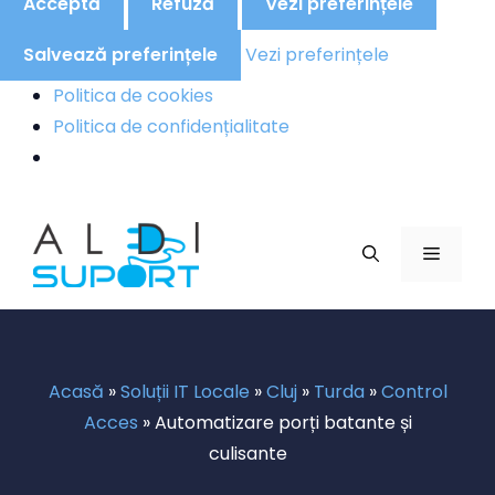
Acceptă
Refuză
Vezi preferințele
Salvează preferințele
Vezi preferințele
Politica de cookies
Politica de confidențialitate
Sari
la
MENIU
conținut
Acasă
»
Soluții IT Locale
»
Cluj
»
Turda
»
Control
Acces
»
Automatizare porți batante și
culisante