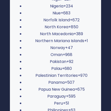
Nigeria
+234
Niue
+683
Norfolk Island
+672
North Korea
+850
North Macedonia
+389
Northern Mariana Islands
+1
Norway
+47
Oman
+968
Pakistan
+92
Palau
+680
Palestinian Territories
+970
Panama
+507
Papua New Guinea
+675
Paraguay
+595
Peru
+51
Philippines
+63