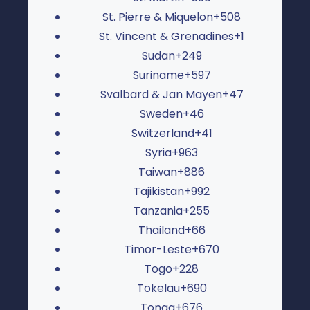
St. Pierre & Miquelon
+508
St. Vincent & Grenadines
+1
Sudan
+249
Suriname
+597
Svalbard & Jan Mayen
+47
Sweden
+46
Switzerland
+41
Syria
+963
Taiwan
+886
Tajikistan
+992
Tanzania
+255
Thailand
+66
Timor-Leste
+670
Togo
+228
Tokelau
+690
Tonga
+676