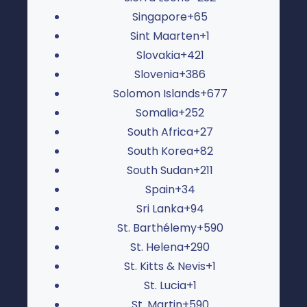
Singapore
+65
Sint Maarten
+1
Slovakia
+421
Slovenia
+386
Solomon Islands
+677
Somalia
+252
South Africa
+27
South Korea
+82
South Sudan
+211
Spain
+34
Sri Lanka
+94
St. Barthélemy
+590
St. Helena
+290
St. Kitts & Nevis
+1
St. Lucia
+1
St. Martin
+590