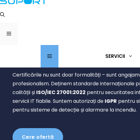
conținut
MENIU
Certificare ISO, 
MENIU
SERVICII
Certificările nu sunt doar formalități – sunt angajam
profesionalism. Deținem standarde internaționale
calității și
ISO/IEC 27001:2022
pentru securitatea in
servicii IT fiabile. Suntem autorizați de
IGPR
pentru si
pentru sisteme de detecție și alarmare la incendiu.
Cere ofertă