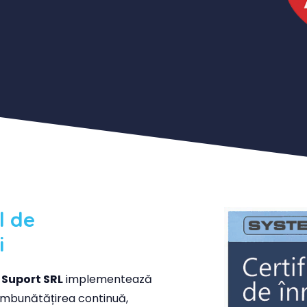
l de
i
 Suport SRL
implementează
 îmbunătățirea continuă,