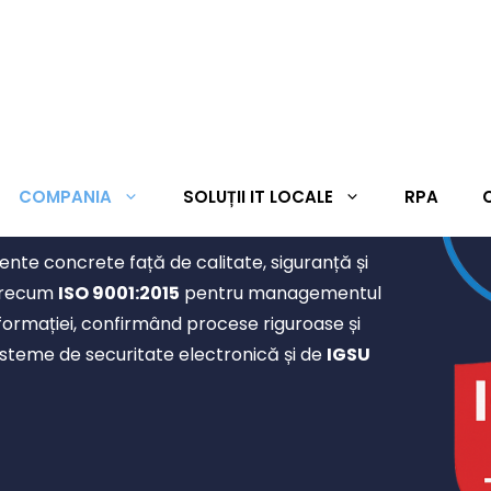
IGPR, IGSU
COMPANIA
SOLUȚII IT LOCALE
RPA
ente concrete față de calitate, siguranță și
 precum
ISO 9001:2015
pentru managementul
formației, confirmând procese riguroase și
steme de securitate electronică și de
IGSU