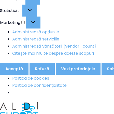
Statistici
Statistici
Marketing
Marketing
Administrează opțiunile
Administrează serviciile
Administrează vânzătorii {vendor_count}
Citește mai multe despre aceste scopuri
Acceptă
Refuză
Vezi preferințele
Sal
Politica de cookies
Politica de confidențialitate
Sari
la