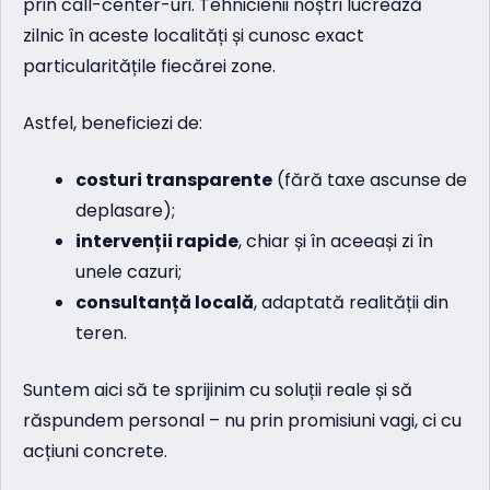
prin call-center-uri. Tehnicienii noștri lucrează
zilnic în aceste localități și cunosc exact
particularitățile fiecărei zone.
Astfel, beneficiezi de:
costuri transparente
(fără taxe ascunse de
deplasare);
intervenții rapide
, chiar și în aceeași zi în
unele cazuri;
consultanță locală
, adaptată realității din
teren.
Suntem aici să te sprijinim cu soluții reale și să
răspundem personal – nu prin promisiuni vagi, ci cu
acțiuni concrete.