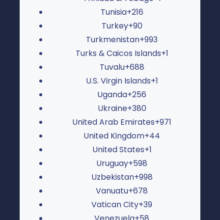
Tunisia
+216
Turkey
+90
Turkmenistan
+993
Turks & Caicos Islands
+1
Tuvalu
+688
U.S. Virgin Islands
+1
Uganda
+256
Ukraine
+380
United Arab Emirates
+971
United Kingdom
+44
United States
+1
Uruguay
+598
Uzbekistan
+998
Vanuatu
+678
Vatican City
+39
Venezuela
+58