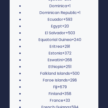
Dominica
+1
Dominican Republic
+1
Ecuador
+593
Egypt
+20
El Salvador
+503
Equatorial Guinea
+240
Eritrea
+291
Estonia
+372
Eswatini
+268
Ethiopia
+251
Falkland Islands
+500
Faroe Islands
+298
Fiji
+679
Finland
+358
France
+33
French Guiana
+594