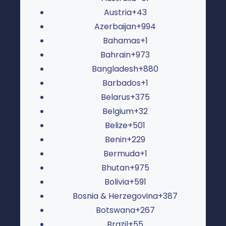
Austria
+43
Azerbaijan
+994
Bahamas
+1
Bahrain
+973
Bangladesh
+880
Barbados
+1
Belarus
+375
Belgium
+32
Belize
+501
Benin
+229
Bermuda
+1
Bhutan
+975
Bolivia
+591
Bosnia & Herzegovina
+387
Botswana
+267
Brazil
+55