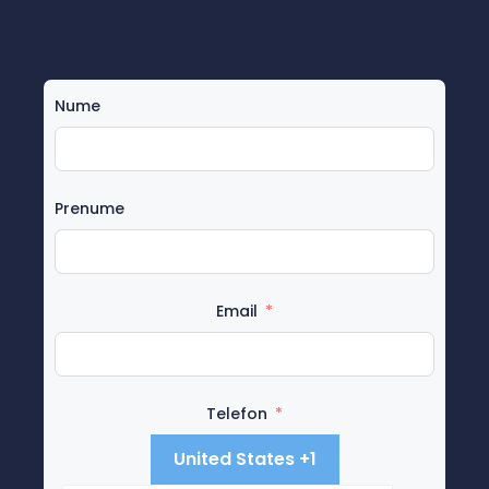
Nume
Prenume
Email
Telefon
United States +1