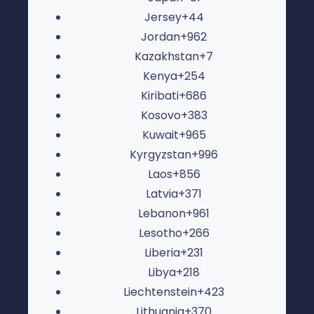
Jersey
+44
Jordan
+962
Kazakhstan
+7
Kenya
+254
Kiribati
+686
Kosovo
+383
Kuwait
+965
Kyrgyzstan
+996
Laos
+856
Latvia
+371
Lebanon
+961
Lesotho
+266
Liberia
+231
Libya
+218
Liechtenstein
+423
Lithuania
+370