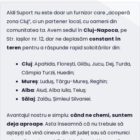
Aldi Suport nu este doar un furnizor care „acoperă
zona Cluj”, ci un partener local, cu oameni din
comunitatea ta. Avem sediul în
Cluj-Napoca
, pe
Str. Iașilor nr. 12, dar ne deplasăm
constant în
teren
pentru a răspunde rapid solicitărilor din:
Cluj
: Apahida, Florești, Gilău, Jucu, Dej, Turda,
Câmpia Turzii, Huedin;
Mureș
: Luduș, Târgu-Mureș, Reghin;
Alba
: Aiud, Alba Iulia, Teiuș;
Sălaj
: Zalău, Șimleul Silvaniei.
Avantajul nostru e simplu:
când ne chemi, suntem
deja aproape
. Asta înseamnă că nu trebuie să
aștepți să vină cineva din alt județ sau să comunici