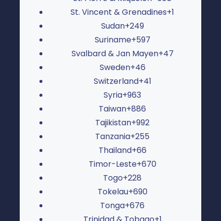
St. Vincent & Grenadines
+1
Sudan
+249
Suriname
+597
Svalbard & Jan Mayen
+47
Sweden
+46
Switzerland
+41
Syria
+963
Taiwan
+886
Tajikistan
+992
Tanzania
+255
Thailand
+66
Timor-Leste
+670
Togo
+228
Tokelau
+690
Tonga
+676
Trinidad & Tobago
+1