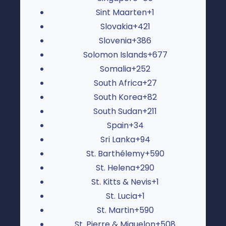
Sint Maarten
+1
Slovakia
+421
Slovenia
+386
Solomon Islands
+677
Somalia
+252
South Africa
+27
South Korea
+82
South Sudan
+211
Spain
+34
Sri Lanka
+94
St. Barthélemy
+590
St. Helena
+290
St. Kitts & Nevis
+1
St. Lucia
+1
St. Martin
+590
St. Pierre & Miquelon
+508