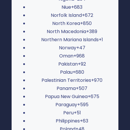
Niue
+683
Norfolk Island
+672
North Korea
+850
North Macedonia
+389
Northern Mariana Islands
+1
Norway
+47
Oman
+968
Pakistan
+92
Palau
+680
Palestinian Territories
+970
Panama
+507
Papua New Guinea
+675
Paraguay
+595
Peru
+51
Philippines
+63
Poland
+48