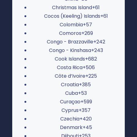
Christmas Island
+61
Cocos (Keeling) Islands
+61
Colombia
+57
Comoros
+269
Congo - Brazzaville
+242
Congo - Kinshasa
+243
Cook Islands
+682
Costa Rica
+506
Côte d’Ivoire
+225
Croatia
+385
Cuba
+53
Curaçao
+599
Cyprus
+357
Czechia
+420
Denmark
+45
Djibouti
+253