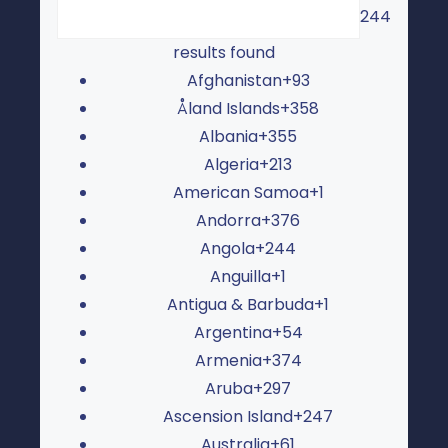
244
results found
Afghanistan
+93
Åland Islands
+358
Albania
+355
Algeria
+213
American Samoa
+1
Andorra
+376
Angola
+244
Anguilla
+1
Antigua & Barbuda
+1
Argentina
+54
Armenia
+374
Aruba
+297
Ascension Island
+247
Australia
+61