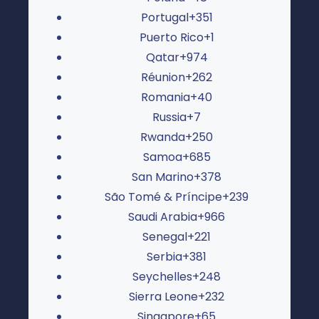
Portugal
+351
Puerto Rico
+1
Qatar
+974
Réunion
+262
Romania
+40
Russia
+7
Rwanda
+250
Samoa
+685
San Marino
+378
São Tomé & Príncipe
+239
Saudi Arabia
+966
Senegal
+221
Serbia
+381
Seychelles
+248
Sierra Leone
+232
Singapore
+65